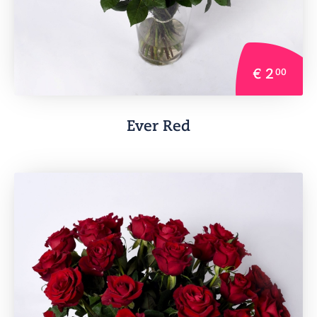
€ 2
00
Ever Red