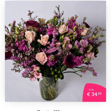
v.a.
€ 34
95