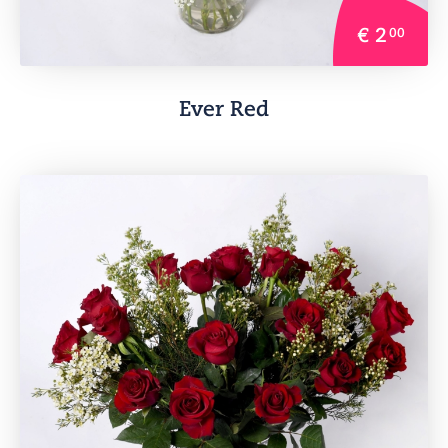
€ 2
00
Ever Red