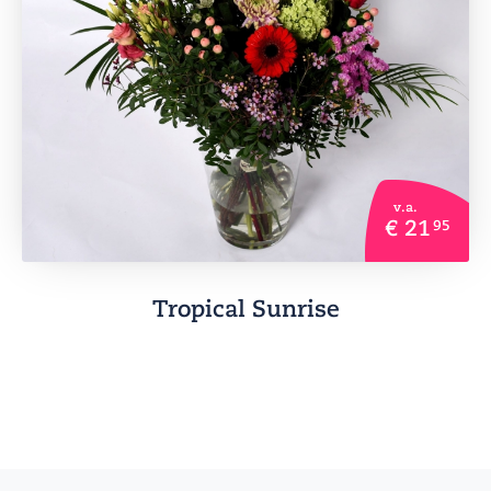
v.a.
€ 21
95
Tropical Sunrise