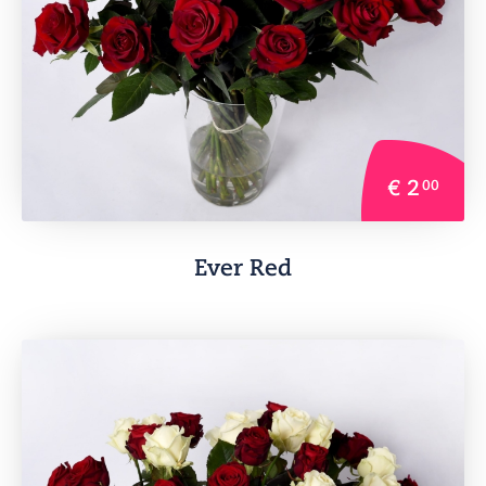
€ 2
00
Ever Red