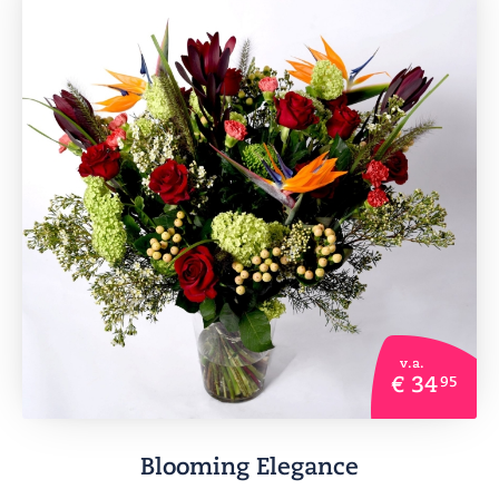
v.a.
€ 34
95
Blooming Elegance