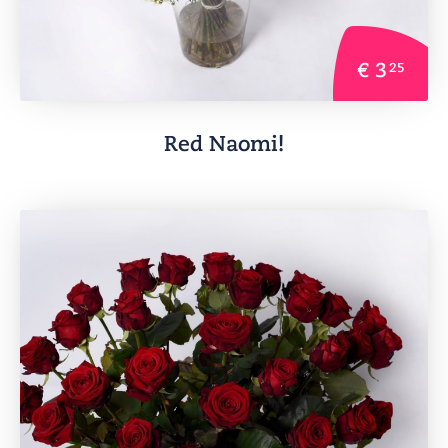
€ 3
25
Red Naomi!