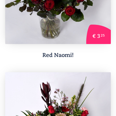
€ 3
25
Red Naomi!