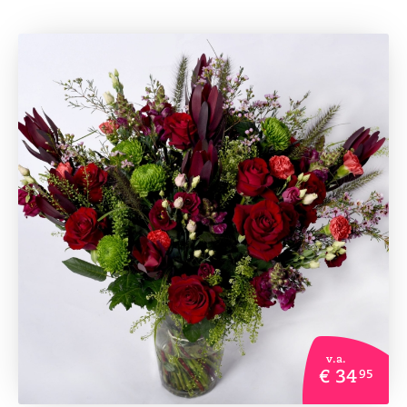
v.a.
€ 34
95