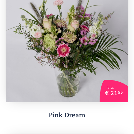
v.a.
€ 21
95
Pink Dream