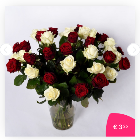
€ 3
25