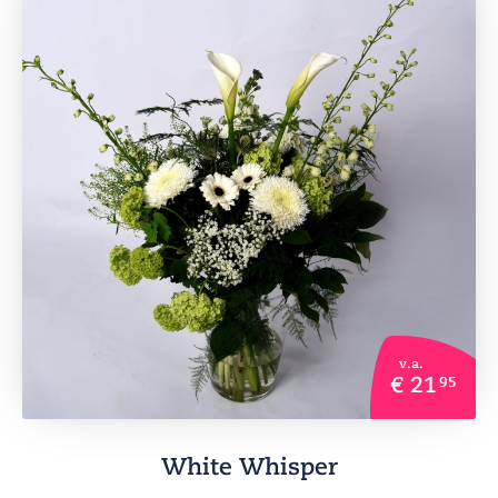
v.a.
€ 21
95
White Whisper