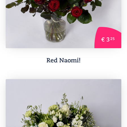
€ 3
25
Red Naomi!