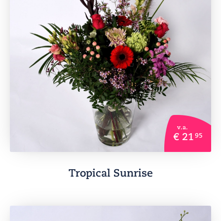
v.a.
€ 21
95
Tropical Sunrise