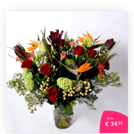
v.a.
€ 34
95