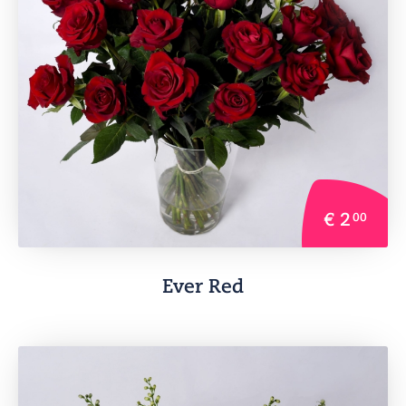
€ 2
00
Ever Red