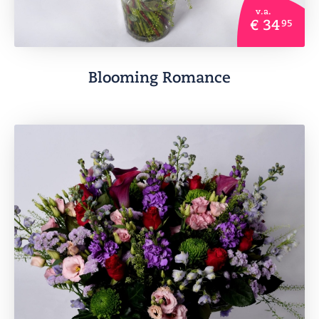
v.a.
€ 34
95
Blooming Romance