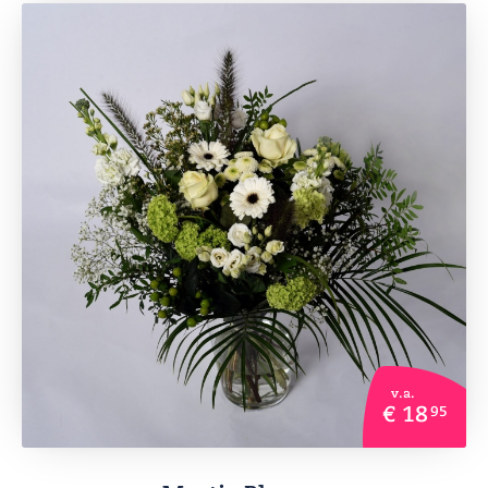
v.a.
€ 18
95