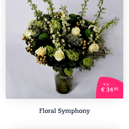
v.a.
€ 34
95
Floral Symphony