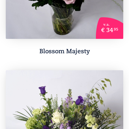
v.a.
€ 34
95
Blossom Majesty