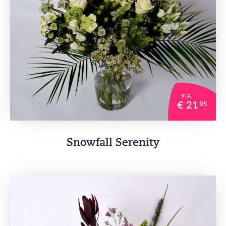
v.a.
€ 21
95
Snowfall Serenity