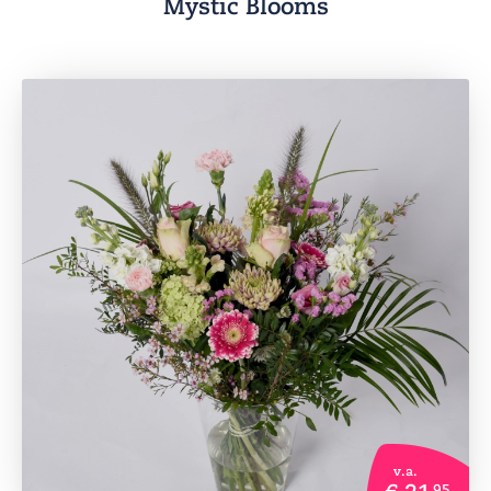
Mystic Blooms
v.a.
€ 21
95