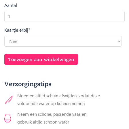
Aantal
Rhipsalis
Easy
Sweet
Kaartje erbij?
potmaat
17
aantal
Toevoegen aan winkelwagen
Verzorgingstips
Bloemen altijd schuin afsnijden, zodat deze
voldoende water op kunnen nemen
Neem een schone, passende vaas en
gebruik altijd schoon water