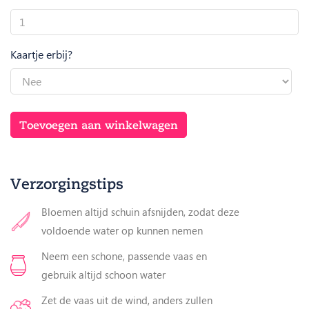
Boog
Orchidee
Paars
Kaartje erbij?
potmaat
12
aantal
Toevoegen aan winkelwagen
Verzorgingstips
Bloemen altijd schuin afsnijden, zodat deze
voldoende water op kunnen nemen
Neem een schone, passende vaas en
gebruik altijd schoon water
Zet de vaas uit de wind, anders zullen