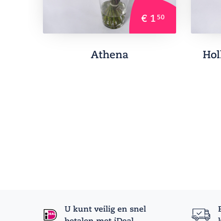
€ 1
50
Athena
Hol
U kunt veilig en snel
betalen met iDeal