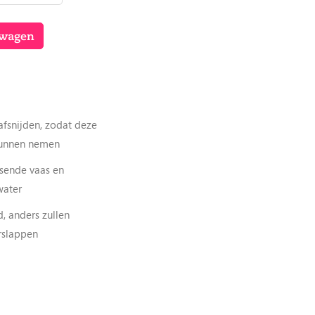
lwagen
afsnijden, zodat deze
kunnen nemen
sende vaas en
water
d, anders zullen
rslappen