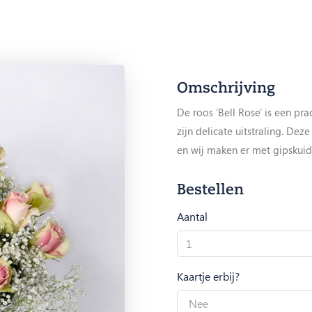
Omschrijving
De roos 'Bell Rose' is een pr
zijn delicate uitstraling. Dez
en wij maken er met gipskui
Bestellen
Aantal
Bell
Rose
aantal
Kaartje erbij?