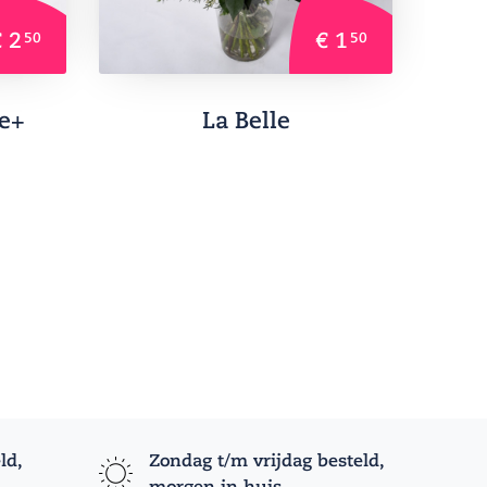
 2
€ 1
50
50
e+
La Belle
ld,
Zondag t/m vrijdag besteld,
morgen in huis