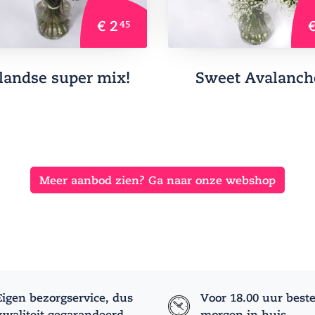
€ 2
€
45
landse super mix!
Sweet Avalanch
Meer aanbod zien? Ga naar onze webshop
Eigen bezorgservice, dus
Voor 18.00 uur beste
kwaliteit gegarandeerd
morgen in huis